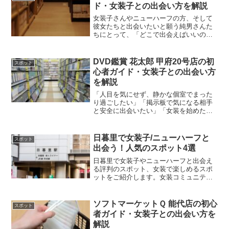
ド・女装子との出会い方を解説
女装子さんやニューハーフの方、そして
彼女たちと出会いたいと願う純男さんた
ちにとって、「どこで出会えばいいの
か？」「初めてでも浮かないかな？」と
いう悩みはつきものです。そんな方々に
とって、気軽に足を運べて、同じ趣味や
DVD鑑賞 花太郎 甲府20号店の初
スポット
関心を持つ人と出会える場所...
心者ガイド・女装子との出会い方
を解説
「人目を気にせず、静かな個室でまった
り過ごしたい」「掲示板で気になる相手
と安全に出会いたい」「女装を始めたば
かりで、どこに行けばいいのかわからな
い」――そんな方におすすめなのが、山
梨県にある《DVD鑑賞 花太郎 甲府20号
日暮里で女装子/ニューハーフと
スポット
店》です。本記事で...
出会う！人気のスポット4選
日暮里で女装子やニューハーフと出会え
る評判のスポット、女装で楽しめるスポ
ットをご紹介します。女装コミュニティ
ー、ハッテン場、公園など、日暮里の周
辺やアクセスしやすい場所で人気の女装
スポットをまとめています。1.金太郎 日
ソフトマーケットＱ 能代店の初心
スポット
暮里店※画像はイメー...
者ガイド・女装子との出会い方を
解説