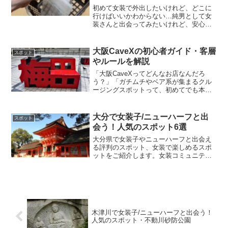
初めて女装で外出したいけれど、どこに
行けばいいかわからない…純男として女
装さんと出会ってみたいけれど、安心で
きる場所が知りたい…そんな不安を抱え
る方に向けて、本記事では「ソフトマー
ケットＱ 能代店」を初心者向けにわかり
大阪CaveXの初心者ガイド・客層
スポット
やすく紹介します。ここ...
やルールを解説
「大阪CaveXってどんなお店なんだろ
う？」「ガチムチやベア系が集まるクル
ージングスポットって、初めてでも本当
に大丈夫？」――そんな不安を抱えなが
ら検索してこのページにたどり着いた方
も多いのではないでしょうか。このガイ
大分で女装子/ニューハーフと出
スポット
ドでは、2025年1月...
会う！人気のスポット6選
大分県で女装子やニューハーフと出会え
る評判のスポット、女装で楽しめるスポ
ットをご紹介します。女装コミュニティ
ー、ハッテン場、公園、ミックスバーな
ど、大分市、別府市、中津市周辺で人気
のスポットをまとめています。1.女装バ
ー おなかまのアジト（...
木津川で女装子/ニューハーフと出会う！
人気のスポット・不動川砂防公園