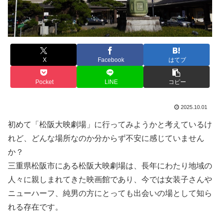
X
Facebook
はてブ
Pocket
LINE
コピー
2025.10.01
初めて「松阪大映劇場」に行ってみようかと考えているけ
れど、どんな場所なのか分からず不安に感じていません
か？
三重県松阪市にある松阪大映劇場は、長年にわたり地域の
人々に親しまれてきた映画館であり、今では女装子さんや
ニューハーフ、純男の方にとっても出会いの場として知ら
れる存在です。