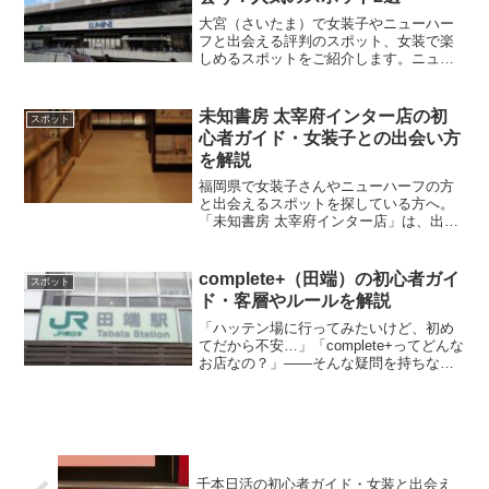
大宮（さいたま）で女装子やニューハー
フと出会える評判のスポット、女装で楽
しめるスポットをご紹介します。ニュー
ハーフパブなど、大宮周辺で人気のスポ
ットをまとめています。ステージクラ
ブ・トレビアン 大宮店大宮駅東口から徒
未知書房 太宰府インター店の初
スポット
歩すぐの場所にある外国人...
心者ガイド・女装子との出会い方
を解説
福岡県で女装子さんやニューハーフの方
と出会えるスポットを探している方へ。
「未知書房 太宰府インター店」は、出会
いの場としても知られる24時間営業の大
型アダルトショップです。この記事で
は、女装・純男・ニューハーフの出会い
complete+（田端）の初心者ガイ
スポット
に特化した初心者向けガ...
ド・客層やルールを解説
「ハッテン場に行ってみたいけど、初め
てだから不安…」「complete+ってどんな
お店なの？」――そんな疑問を持ちなが
ら、この記事にたどり着いた方も多いの
ではないでしょうか。complete+（コンプ
リートプラス）は、東京・田端にあるゲ
イ男...
千本日活の初心者ガイド・女装と出会え