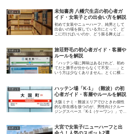
未知書房 八幡穴生店の初心者ガ
スポット
イド・女装子との出会い方を解説
初めて女装やニューハーフ、純男として
出会いの場を探している方にとって、ど
こに行けばいいのか、どう振る舞えばい
いのかという悩みはつきものです。そん
な中、北九州市にある「未知書房 八幡穴
生店」は、気軽に立ち寄れて初心者にも
旅荘野毛の初心者ガイド・客層や
スポット
やさしい出会いのスポッ...
ルールを解説
「ハッテン場に興味はあるけれど、初め
てだと勝手が分からなくて不安……」と
いう方は少なくありません。とくに横
浜・野毛にある旅荘野毛（りょそうの
げ）は、昔ながらの雰囲気が残る老舗の
ため、「どんな場所なのか」「どう利用
ハッテン場「K-1」（難波）の初
スポット
すればいいのか」が気になると...
心者ガイド・客層やルールを解説
大阪ミナミ・難波エリアでひときわ個性
的な存在感を放つのが、男性向けクルー
ジングスペース「K-1（ケーワン）」で
す。20代〜30代のガタイ系・体育会系に
ターゲットを絞ったコンセプト型のハッ
テン場として、関西圏では知名度の高い
大宮で女装子/ニューハーフと出
スポット
スポット。とはいえ...
会う！人気のスポット2選