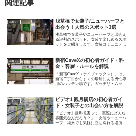
関連記事
浅草橋で女装子/ニューハーフと
スポット
出会う！人気のスポット3選
浅草橋で女装子やニューハーフと出会え
る評判のスポット、女装で楽しめるスポ
ットをご紹介します。女装コミュニティ
ー、ハッテン場、公園など、浅草橋とそ
の周辺で人気のスポットをまとめていま
す。1.女装・コスプレサロン Milky（秋葉
新宿CaveXの初心者ガイド・料
スポット
原）Milky...
金・客層・ルールを解説
「新宿CaveX（ケイブエックス）」は、
新宿二丁目からすぐの場所にある男性専
用のハッテン場です。ガッチリ・ムッチ
リ・ポッチャリ・デブ（GMPD）、バル
ク、ベアといった太め体型、そしてその
魅力を愛する方のために作られた、いわ
ビデオ1 観月橋店の初心者ガイ
スポット
ゆる「デブ専」に特...
ド・女装子との出会い方を解説
「ビデオ1 観月橋店って、実際にどんな
雰囲気なんだろう？」「女装やニューハ
ーフ、純男でも気軽に立ち寄れる場所な
の？」そんな不安や疑問を抱えている方
に向けて、この記事では初めてでも安心