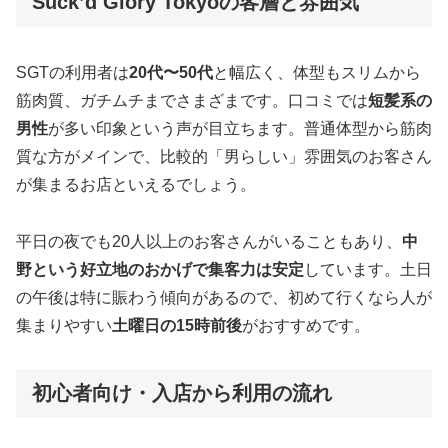
Suck’d Glory Tokyoの客層と雰囲気
SGTの利用者は
20代〜50代
と幅広く、体型もスリムから
筋肉質、ガチムチまでさまざまです。口コミでは
短髪系の
男性
が多い印象という声が目立ちます。普通体型から筋肉
質な方がメインで、比較的「男らしい」雰囲気のお客さん
が集まるお店といえるでしょう。
平日の夜でも20人以上のお客さんがいることもあり、
中
野という好立地のおかげで集客力は安定
しています。土日
の午後は特に賑わう傾向があるので、初めて行くなら人が
集まりやすい
土曜日の15時前後
がおすすめです。
初心者向け・入店から利用の流れ