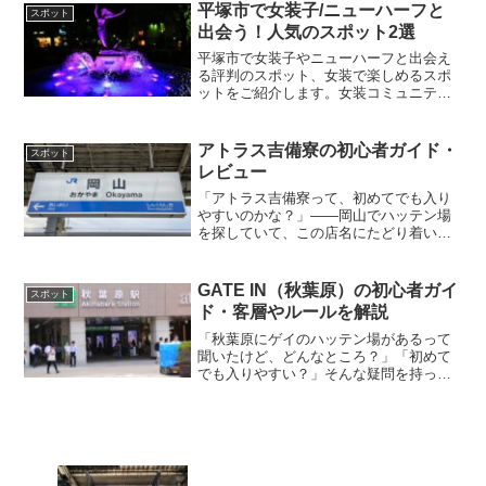
して利用できるように、店舗の特徴や出
平塚市で女装子/ニューハーフと
スポット
会い方のコツ、店内での...
出会う！人気のスポット2選
平塚市で女装子やニューハーフと出会え
る評判のスポット、女装で楽しめるスポ
ットをご紹介します。女装コミュニティ
ー、ハッテン場、公園など、平塚市の周
辺で人気のスポットをまとめています。
1.平塚市総合公園（平塚市）平塚市総合
アトラス吉備寮の初心者ガイド・
スポット
公園は、平塚市周辺の女...
レビュー
「アトラス吉備寮って、初めてでも入り
やすいのかな？」——岡山でハッテン場
を探していて、この店名にたどり着いた
方も多いのではないでしょうか。初めて
の発展場は、料金の払い方から店内での
過ごし方まで、分からないことばかりで
GATE IN（秋葉原）の初心者ガイ
スポット
少し緊張しますよね。この...
ド・客層やルールを解説
「秋葉原にゲイのハッテン場があるって
聞いたけど、どんなところ？」「初めて
でも入りやすい？」そんな疑問を持って
いる方に向けて、秋葉原エリアにあるク
ルージングスペース「GATE IN（ゲート
イン）」を徹底解説します。GATE INは
2021年5...