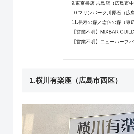
9.東京書店 吉島店（広島市
10.マリンパーク川原石（広
11.長寿の森／念仏の森（東
【営業不明】MIXBAR GU
【営業不明】ニューハーフパブ 
1.横川有楽座（広島市西区）