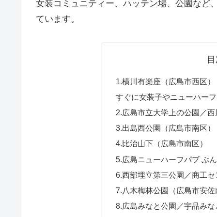
女装コミュニティー、ハッテン場、公園など
ています。
目
1.横川有楽座（広島市西区）
すぐに女装子やニューハーフと
2.広島市立大学上の公園／
3.出島西公園（広島市南区）
4.比治山下（広島市南区）
5.広島ニューハーフパブ ぶ
6.西部埋立第三公園／商工
7.八木梅林公園（広島市安佐
8.広島みなと公園／宇品み