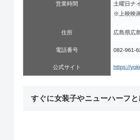
営業時間
土曜日ナイト
※上映映
住所
広島県広島
電話番号
082-961-6
公式サイト
https://yo
すぐに女装子やニューハーフと出