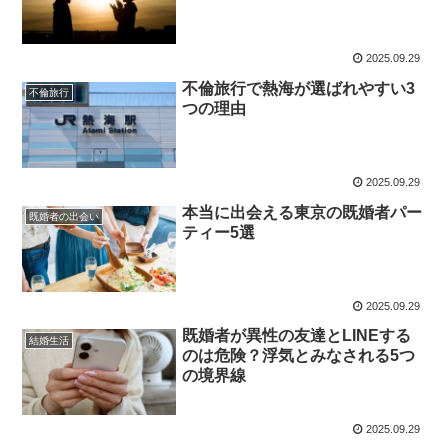
2025.09.29
不倫旅行で熱海が選ばれやすい3
不倫旅行
つの理由
2025.09.29
本当に出会える東京の既婚者パー
既婚者の出会い
ティー5選
2025.09.29
既婚者が異性の友達とLINEする
結婚生活
のは危険？浮気とみなされる5つ
の境界線
2025.09.29