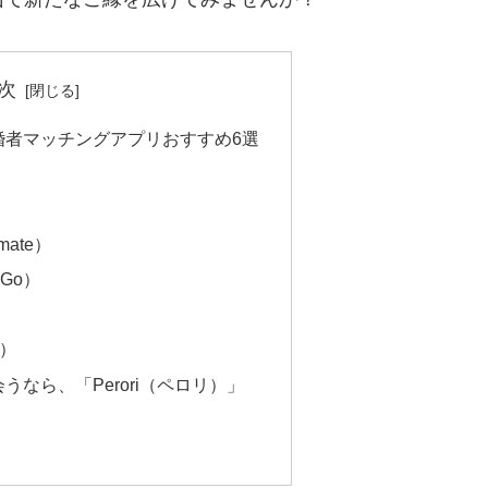
次
婚者マッチングアプリおすすめ6選
mate）
dGo）
e）
なら、「Perori（ペロリ）」