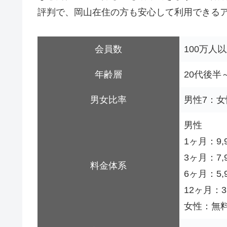
評判で、岡山在住の方も安心して利用できる
会員数
100万人
年齢層
20代後半
男女比率
男性7：女
男性
1ヶ月：9,
3ヶ月：7,9
料金体系
6ヶ月：5,9
12ヶ月：3,
女性：無